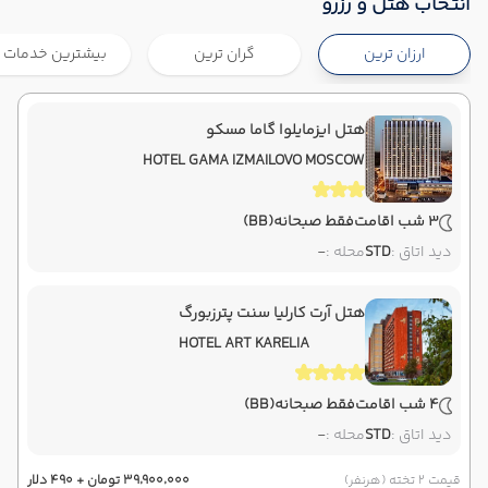
شروع سفر
انتخاب هتل و رزرو
مسکو ,
فرودگاه بین‌المللی ونوکووا VKO
ارزان ترین
گران ترین
بیشترین خدمات
هوایی
Economy
معراج ایر
نوع سفر :
04:30
07:30
ساعت حرکت :
مدت سفر :
هتل ایزمایلوا گاما مسکو
سنت پترزبورگ ,
فرودگاه پالکوو LED
پایان سفر
HOTEL GAMA IZMAILOVO MOSCOW
تهران ,
فرودگاه بین‌المللی امام خمینی IKA
3 شب اقامت
فقط صبحانه
(BB)
هوایی
Economy
معراج ایر
نوع سفر :
دید اتاق :
STD
محله :
-
04:30
12:30
ساعت حرکت :
مدت سفر :
هتل آرت کارلیا سنت پترزبورگ
HOTEL ART KARELIA
4 شب اقامت
فقط صبحانه
(BB)
دید اتاق :
STD
محله :
-
قیمت 2 تخته (هرنفر)
۳۹٬۹۰۰٬۰۰۰ تومان + ۴۹۰ دلار