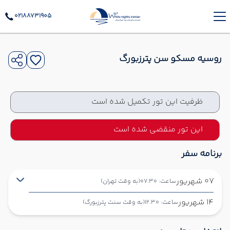
02188731905
روسیه مسکو سن پترزبورگ
ظرفیت این تور تکمیل شده است
این تور منقضی شده است
برنامه سفر
07 شهریور
ساعت: 07:30
(به وقت تهران)
14 شهریور
ساعت: 12:30
(به وقت سنت پترزبورگ)
تهران ,
فرودگاه بین‌المللی امام خمینی IKA