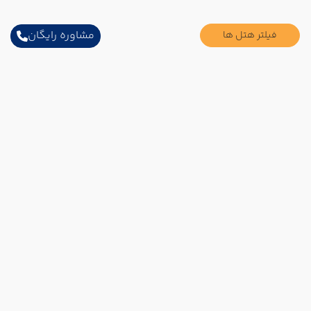
مشاوره رایگان
فیلتر هتل ها
ارتباط با ما
آدرس :
تهران خیابان سهروردی شمالی خیابان خرمشهر
پلاک 48 واحد 203
تلفن :
02188731905
تلفن :
02188732789
تلفن همراه :
09101796610
ایمیل :
info@ssitour.com